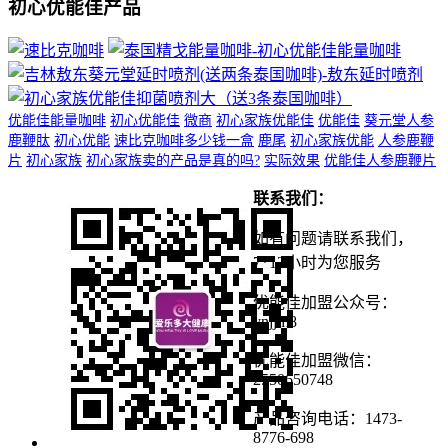
初心优能佳产品
优能佳能量咖啡
初心优能佳
微商
初心家族优能佳
优能佳
葵元堂人参
鹿鞭肽
初心优能
速比克咖啡多少钱一盒
鹿尾
初心家族优能
人参鹿鞭
片
初心家族
初心家族卖的产品是真的吗?
实际效果
优能佳人参鹿鞭片
联系我们：
如有问题请联系我们，
7*12小时为您服务
优能佳加盟公众号：
ynjjm8
优能佳加盟微信：
2550650748
产品咨询电话：1473-
8776-698