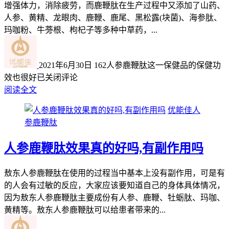
增强体力，消除疲劳，而鹿鞭肽在生产过程中又添加了山药、
人参、黄精、龙眼肉、鹿鞭、鹿尾、黑松露(块菌)、海参肽、
玛咖粉、牛蒡根、枸杞子等多种中草药，...
2021年6月30日
162
人参鹿鞭肽这一保健品的保健功
效也很好
已关闭评论
阅读全文
优能佳人
参鹿鞭肽
人参鹿鞭肽效果真的好吗,有副作用吗
敖东人参鹿鞭肽在使用的过程当中基本上没有副作用，可是有
的人会有过敏的反应，大家应该要知道自己的身体具体情况，
因为敖东人参鹿鞭肽主要成份有人参、鹿鞭、牡蛎肽、玛咖、
黄精等。敖东人参鹿鞭肽可以给患者带来的...