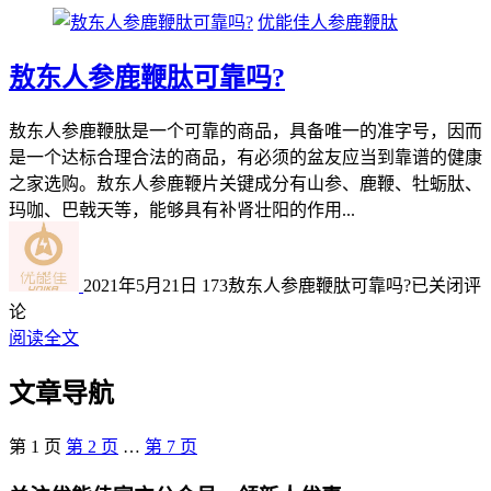
优能佳人参鹿鞭肽
敖东人参鹿鞭肽可靠吗?
敖东人参鹿鞭肽是一个可靠的商品，具备唯一的准字号，因而
是一个达标合理合法的商品，有必须的盆友应当到靠谱的健康
之家选购。敖东人参鹿鞭片关键成分有山参、鹿鞭、牡蛎肽、
玛咖、巴戟天等，能够具有补肾壮阳的作用...
2021年5月21日
173
敖东人参鹿鞭肽可靠吗?
已关闭评
论
阅读全文
文章导航
第
1
页
第
2
页
…
第
7
页