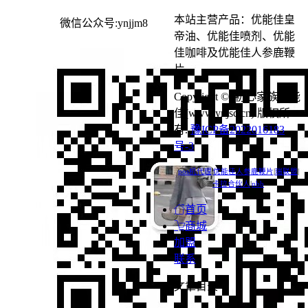
本站主营产品：优能佳皇
微信公众号:ynjjm8
帝油、优能佳喷剂、优能
佳咖啡及优能佳人参鹿鞭
片。
Copyright © 初心家族优能
佳(www.ynjsc.cn) 版权所
有.
豫ICP备2022016183
号-3
pos机代理
|
优能佳人参鹿鞭片
|
瑞联盟
|
卡拉合伙人
|
nbb
首页
商城
加盟
联系
文章目录