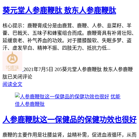
葵元堂人参鹿鞭肽 敖东人参鹿鞭肽
核心提示：鹿鞭膏成分是由鹿茸、鹿鞭、人参、韭菜籽、羊
藿、巴戟天、五味子和蜂蜜组合而成。鹿鞭膏具有补肾壮阳、
延缓衰老、补气养血的功效。对于腰膝酸软、失眠多梦、盗
汗、虚发早白、精神不振、四肢无力、抵抗力低...
2021年7月5日
205
葵元堂人参鹿鞭肽 敖东人参鹿鞭
肽
已关闭评论
阅读全文
优能
佳人参鹿鞭肽
人参鹿鞭肽这一保健品的保健功效也很好
鹿鞭的主要作用是壮腰益肾，益精补需，促进血液循环，从而