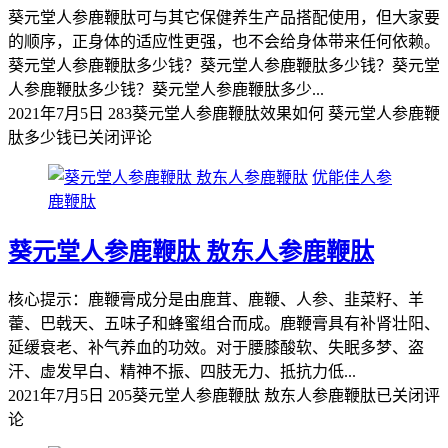
葵元堂人参鹿鞭肽可与其它保健养生产品搭配使用，但大家要
的顺序，正身体的适应性更强，也不会给身体带来任何依赖。
葵元堂人参鹿鞭肽多少钱？葵元堂人参鹿鞭肽多少钱？葵元堂
人参鹿鞭肽多少钱？葵元堂人参鹿鞭肽多少...
2021年7月5日
283
葵元堂人参鹿鞭肽效果如何 葵元堂人参鹿鞭
肽多少钱
已关闭评论
优能佳人参
鹿鞭肽
葵元堂人参鹿鞭肽 敖东人参鹿鞭肽
核心提示：鹿鞭膏成分是由鹿茸、鹿鞭、人参、韭菜籽、羊
藿、巴戟天、五味子和蜂蜜组合而成。鹿鞭膏具有补肾壮阳、
延缓衰老、补气养血的功效。对于腰膝酸软、失眠多梦、盗
汗、虚发早白、精神不振、四肢无力、抵抗力低...
2021年7月5日
205
葵元堂人参鹿鞭肽 敖东人参鹿鞭肽
已关闭评
论