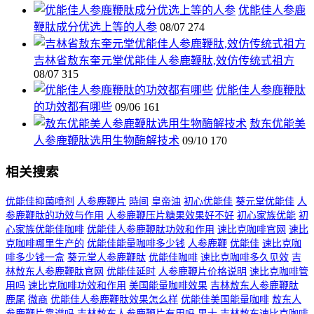
优能佳人参鹿
鞭肽成分优选上等的人参
08/07
274
吉林省敖东奎元堂优能佳人参鹿鞭肽,效仿传统式祖方
08/07
315
优能佳人参鹿鞭肽
的功效都有哪些
09/06
161
敖东优能美
人参鹿鞭肽选用生物酶解技术
09/10
170
相关搜索
优能佳抑菌喷剂
人参鹿鞭片
時间
皇帝油
初心优能佳
葵元堂优能佳
人
参鹿鞭肽的功效与作用
人参鹿鞭压片糖果效果好不好
初心家族优能
初
心家族优能佳咖啡
优能佳人参鹿鞭肽功效和作用
速比克咖啡官网
速比
克咖啡哪里生产的
优能佳能量咖啡多少钱
人参鹿鞭
优能佳
速比克咖
啡多少钱一盒
葵元堂人参鹿鞭肽
优能佳咖啡
速比克咖啡多久见效
吉
林敖东人参鹿鞭肽官网
优能佳延时
人参鹿鞭片价格说明
速比克咖啡管
用吗
速比克咖啡功效和作用
美国能量咖啡效果
吉林敖东人参鹿鞭肽
鹿尾
微商
优能佳人参鹿鞭肽效果怎么样
优能佳美国能量咖啡
敖东人
参鹿鞭片靠谱吗
吉林敖东人参鹿鞭片有用吗
男士
吉林敖东速比克咖啡