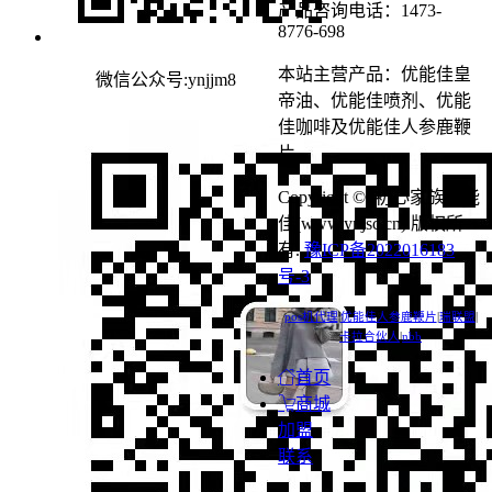
产品咨询电话：1473-
8776-698
本站主营产品：优能佳皇
微信公众号:ynjjm8
帝油、优能佳喷剂、优能
佳咖啡及优能佳人参鹿鞭
片。
Copyright © 初心家族优能
佳(www.ynjsc.cn) 版权所
有.
豫ICP备2022016183
号-3
pos机代理
|
优能佳人参鹿鞭片
|
瑞联盟
|
卡拉合伙人
|
nbb
首页
商城
加盟
联系