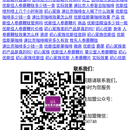
优能佳人参鹿鞭肽多少钱一盒
实际效果
速比克人参复合肽咖啡
优能佳
喷剂喷上几个小时有效
初心家族
速比克咖啡女人喝了什么效果
优能佳
咖啡多少钱一盒
速比克咖啡效果怎么样
优能佳能量咖啡效果
产品
优
能佳人参鹿鞭肽管用吗
优能佳人参鹿鞭片
商品
优能佳精油多少钱一瓶
优能佳人参鹿鞭片价格
初心家族卖的产品是真的吗?
初心优能
身体
人
参鹿鞭肽效果怎么样
肾虚
初心家族优能佳官网
初心家族优能佳
优能
佳能量咖啡
速比克咖啡喝完多久有效
敖东人参鹿鞭肽
速比克咖啡多少钱一盒
优能佳能量咖啡
微商
优能佳
鹿尾
初心家族卖
的产品是真的吗?
初心家族
优能佳人参鹿鞭片
葵元堂人参鹿鞭肽
初心
优能佳
初心家族优能佳
初心家族优能
人参鹿鞭片
实际效果
初心优能
联系我们：
如有问题请联系我们，
7*12小时为您服务
优能佳加盟公众号：
ynjjm8
优能佳加盟微信：
2550650748