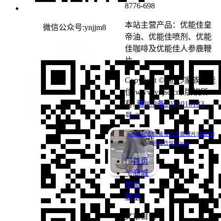
8776-698
本站主营产品：优能佳皇
微信公众号:ynjjm8
帝油、优能佳喷剂、优能
佳咖啡及优能佳人参鹿鞭
片。
Copyright © 初心家族优能
佳(www.ynjsc.cn) 版权所
有.
豫ICP备2022016183
号-3
pos机代理
|
优能佳人参鹿鞭片
|
瑞联盟
|
卡拉合伙人
|
nbb
首页
商城
加盟
联系
文章目录