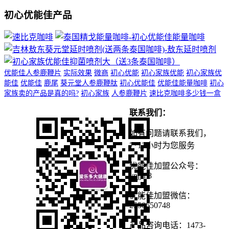
初心优能佳产品
优能佳人参鹿鞭片
实际效果
微商
初心优能
初心家族优能
初心家族优
能佳
优能佳
鹿尾
葵元堂人参鹿鞭肽
初心优能佳
优能佳能量咖啡
初心
家族卖的产品是真的吗?
初心家族
人参鹿鞭片
速比克咖啡多少钱一盒
联系我们：
如有问题请联系我们，
7*12小时为您服务
优能佳加盟公众号：
ynjjm8
优能佳加盟微信：
2550650748
产品咨询电话：1473-