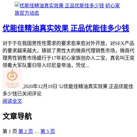
初心家
族官方动态
优能佳精油真实效果 正品优能佳多少钱
对于于在我国男性性需求的要求愈来愈对外开放，对SEX产品
的要求越来越大，铸就了男性大的微商代理销售市场，微商代
理男性销售市场盛行于17年初心家族创办人二宝，真名叫王奕
领着大军队重归导入印尼皇帝油，凭仗...
2020年12月19日
52
优能佳精油真实效果 正品优能佳
多少钱
已关闭评论
阅读全文
文章导航
第
1
页
第
2
页
…
第
5
页